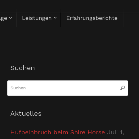
äge
Leistungen
Erfahrungsberichte
Herzlich Willkommen
Suchen
Suc
Suchen
nac
Aktuelles
Hufbeinbruch beim Shire Horse
Juli 1,