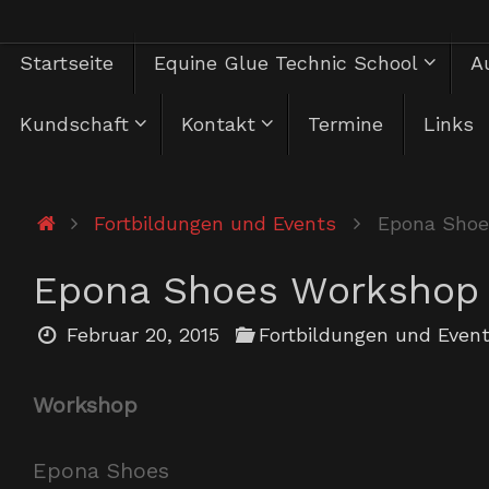
Zum
Zum
Startseite
Equine Glue Technic School
Au
Inhalt
springen
Inhalt
Kundschaft
Kontakt
Termine
Links
springen
Start
Fortbildungen und Events
Epona Shoe
Epona Shoes Workshop
Februar 20, 2015
Fortbildungen und Even
Workshop
Epona Shoes