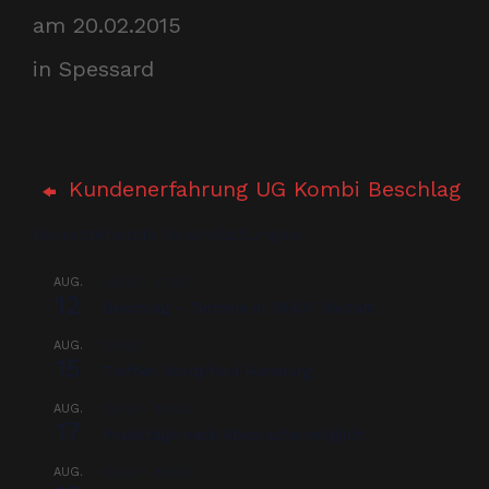
am 20.02.2015
in Spessard
Kundenerfahrung UG Kombi Beschlag
Bevorstehende Veranstaltungen
AUG.
08:00
-
17:00
12
Beschlag – Termine in 76437 Rastatt
AUG.
00:00
15
Treffen Nordpferd Hamburg
AUG.
08:00
-
18:00
17
Praxistage nach Absprache möglich
AUG.
08:00
-
18:00