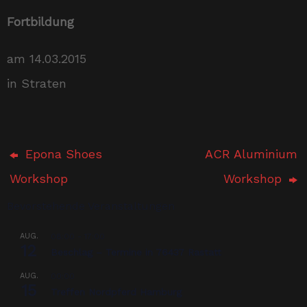
Fortbildung
am 14.03.2015
in Straten
Epona Shoes
ACR Aluminium
Workshop
Workshop
Bevorstehende Veranstaltungen
AUG.
08:00
-
17:00
12
Beschlag – Termine in 76437 Rastatt
AUG.
00:00
15
Treffen Nordpferd Hamburg