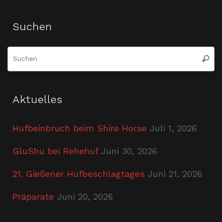
Suchen
S
Suche
n
Aktuelles
Hufbeinbruch beim Shire Horse
Juli 1, 2026
GluShu bei Rehehuf
Juni 30, 2026
21. Gießener Hufbeschlagtages
Juni 21, 2026
Präparate
Juni 20, 2026