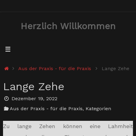
Zum
Inhalt
Herzlich Willkommen
springen
Start
Aus der Praxis - für die Praxis
Lange Zehe
Lange Zehe
Dezember 19, 2022
Aus der Praxis - für die Praxis
,
Kategorien
Zu lange Zehen können eine Lahmheit