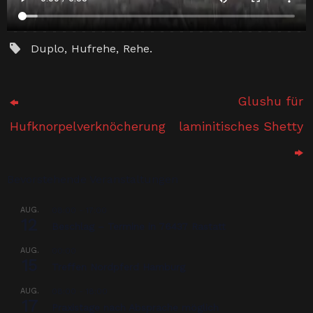
Duplo
,
Hufrehe
,
Rehe
.
Glushu für
Hufknorpelverknöcherung
laminitisches Shetty
Bevorstehende Veranstaltungen
AUG.
08:00
-
17:00
12
Beschlag – Termine in 76437 Rastatt
AUG.
00:00
15
Treffen Nordpferd Hamburg
AUG.
08:00
-
18:00
17
Praxistage nach Absprache möglich