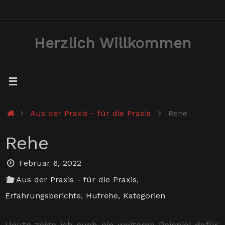
Zum
Inhalt
Herzlich Willkommen
springen
Start
Aus der Praxis - für die Praxis
Rehe
Rehe
Februar 6, 2022
Aus der Praxis - für die Praxis
,
Erfahrungsberichte
,
Hufrehe
,
Kategorien
Heute zeige ich euch ein weiteres Beispiel dafür,