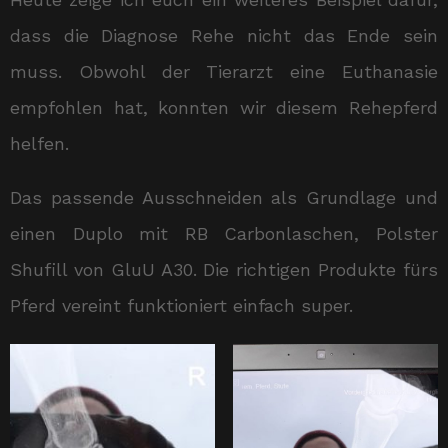
dass die Diagnose Rehe nicht das Ende sein
muss. Obwohl der Tierarzt eine Euthanasie
empfohlen hat, konnten wir diesem Rehepferd
helfen.
Das passende Ausschneiden als Grundlage und
einen Duplo mit RB Carbonlaschen, Polster
Shufill von GluU A30. Die richtigen Produkte fürs
Pferd vereint funktioniert einfach super.