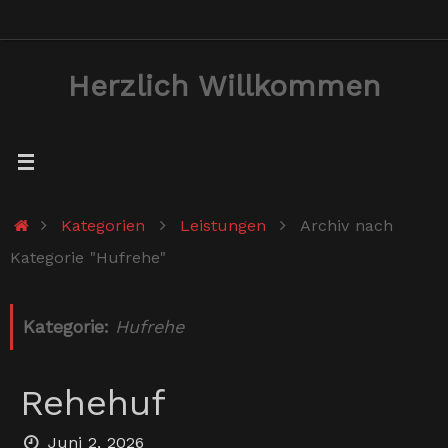
Zum
Inhalt
Herzlich Willkommen
springen
Start
Kategorien
Leistungen
Archiv nach
Kategorie "Hufrehe"
Kategorie:
Hufrehe
Rehehuf
Juni 2, 2026