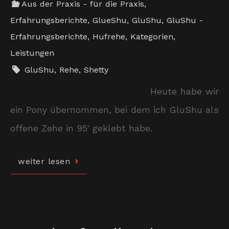
Aus der Praxis - für die Praxis
,
Erfahrungsberichte
,
GlueShu
,
GluShu
,
GluShu -
Erfahrungsberichte
,
Hufrehe
,
Kategorien
,
Leistungen
GluShu
,
Rehe
,
Shetty
Heute habe wir
ein Pony übernommen, bei dem ich GluShu als
offene Zehe in 95′ geklebt habe.
weiter lesen