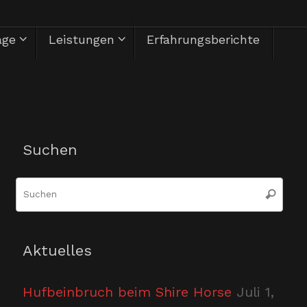
äge
Leistungen
Erfahrungsberichte
Herzlich Willkommen
Suchen
Suc
Suchen
nac
Aktuelles
Hufbeinbruch beim Shire Horse
Juli 1,