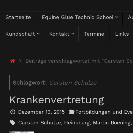
Zum
Zum
Startseite
Equine Glue Technic School
Au
Inhalt
springen
Inhalt
Kundschaft
Kontakt
Termine
Links
springen
Start
Beiträge verschlagwortet mit "Carsten Sc
Schlagwort:
Carsten Schulze
Krankenvertretung
Dezember 13, 2015
Fortbildungen und Ev
Carsten Schulze
,
Heinsberg
,
Martin Boening