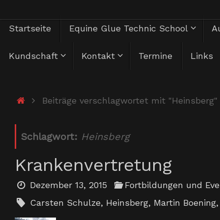
Zum
Zum
Startseite
Equine Glue Technic School
Au
Inhalt
springen
Inhalt
Kundschaft
Kontakt
Termine
Links
springen
Start
Beiträge verschlagwortet mit "Heinsberg"
Schlagwort:
Heinsberg
Krankenvertretung
Dezember 13, 2015
Fortbildungen und Ev
Carsten Schulze
,
Heinsberg
,
Martin Boening