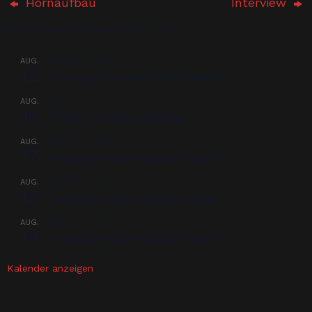
Hornaufbau
Interview
Bevorstehende Veranstaltungen
AUG.
08:00
-
17:00
12
Beschlag – Termine in 76437 Rastatt
AUG.
00:00
15
Treffen Nordpferd Hamburg
AUG.
08:00
-
18:00
17
Praxistage nach Absprache möglich
AUG.
08:00
-
18:00
18
Praxistage nach Absprache möglich
AUG.
08:00
-
18:00
19
Praxistage nach Absprache möglich
Kalender anzeigen