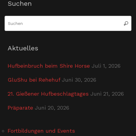
Suchen
S
Suche
n
Aktuelles
Hufbeinbruch beim Shire Horse
Juli 1, 2026
GluShu bei Rehehuf
Juni 30, 2026
21. Gießener Hufbeschlagtages
Juni 21, 2026
Präparate
Juni 20, 2026
Fortbildungen und Events