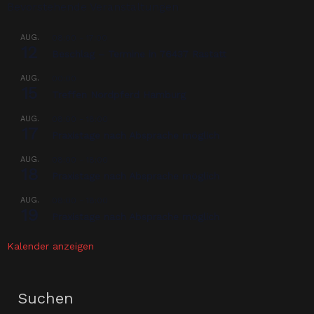
Bevorstehende Veranstaltungen
AUG.
08:00
-
17:00
12
Beschlag – Termine in 76437 Rastatt
AUG.
00:00
15
Treffen Nordpferd Hamburg
AUG.
08:00
-
18:00
17
Praxistage nach Absprache möglich
AUG.
08:00
-
18:00
18
Praxistage nach Absprache möglich
AUG.
08:00
-
18:00
19
Praxistage nach Absprache möglich
Kalender anzeigen
Suchen