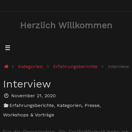
Zum
Inhalt
Herzlich Willkommen
springen
Start
Kategorien
Erfahrungsberichte
Interview
Interview
November 21, 2020
Erfahrungsberichte
,
Kategorien
,
Presse
,
Workshops & Vorträge
Für die Organisation „Die FreiZeitReiter“ habe ich