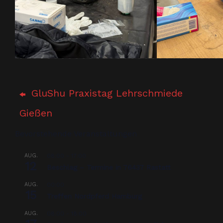
GluShu Praxistag Lehrschmiede
Gießen
Bevorstehende Veranstaltungen
AUG.
08:00
-
17:00
12
Beschlag – Termine in 76437 Rastatt
AUG.
00:00
15
Treffen Nordpferd Hamburg
AUG.
08:00
-
18:00