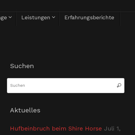
äge
Leistungen
Erfahrungsberichte
Herzlich Willkommen
Suchen
Suc
Suchen
nac
Aktuelles
Hufbeinbruch beim Shire Horse
Juli 1,