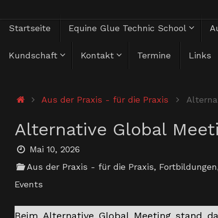
Zum
Zum
Startseite
Equine Glue Technic School
Au
Inhalt
springen
Inhalt
Kundschaft
Kontakt
Termine
Links
springen
Start
Aus der Praxis - für die Praxis
Alterna
Alternative Global Meet
Mai 10, 2026
Aus der Praxis - für die Praxis
,
Fortbildungen
Events
Beim Alternative Global Meeting stand 