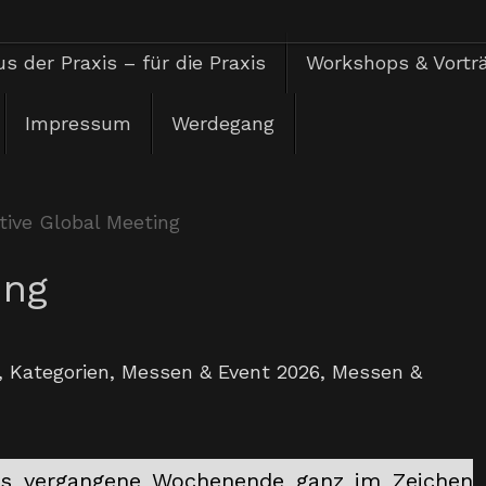
s der Praxis – für die Praxis
Workshops & Vortr
Impressum
Werdegang
tive Global Meeting
ing
,
Kategorien
,
Messen & Event 2026
,
Messen &
das vergangene Wochenende ganz im Zeichen