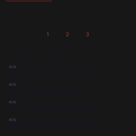
1
2
3
Bevorstehende Veranstaltungen
AUG.
08:00
-
17:00
12
Beschlag – Termine in 76437 Rastatt
AUG.
00:00
15
Treffen Nordpferd Hamburg
AUG.
08:00
-
18:00
17
Praxistage nach Absprache möglich
AUG.
08:00
-
18:00
18
Praxistage nach Absprache möglich