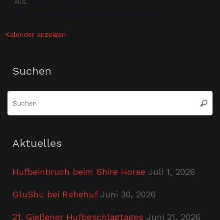
AUG.
08:00
-
18:00
19
Praxistage nach Absprache möglich
Kalender anzeigen
Suchen
S
Suche
n
Aktuelles
Hufbeinbruch beim Shire Horse
Juli 1, 2026
GluShu bei Rehehuf
Juni 30, 2026
21. Gießener Hufbeschlagtages
Juni 21, 2026