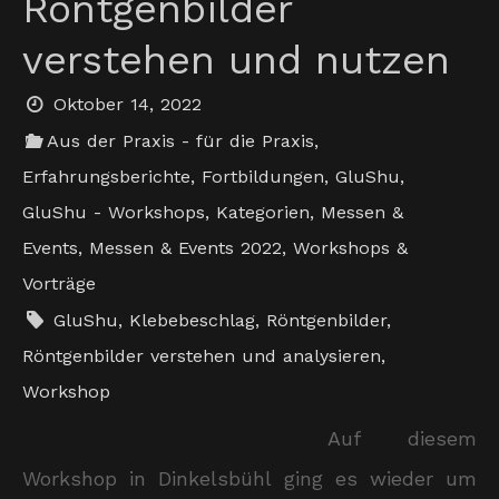
Röntgenbilder
verstehen und nutzen
Oktober 14, 2022
Aus der Praxis - für die Praxis
,
Erfahrungsberichte
,
Fortbildungen
,
GluShu
,
GluShu - Workshops
,
Kategorien
,
Messen &
Events
,
Messen & Events 2022
,
Workshops &
Vorträge
GluShu
,
Klebebeschlag
,
Röntgenbilder
,
Röntgenbilder verstehen und analysieren
,
Workshop
Auf diesem
Workshop in Dinkelsbühl ging es wieder um