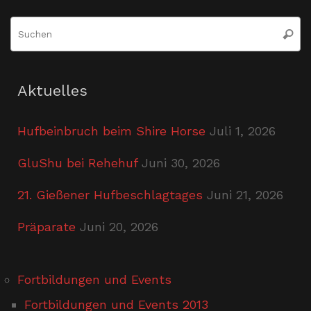
S
Suche
n
Aktuelles
Hufbeinbruch beim Shire Horse
Juli 1, 2026
GluShu bei Rehehuf
Juni 30, 2026
21. Gießener Hufbeschlagtages
Juni 21, 2026
Präparate
Juni 20, 2026
Fortbildungen und Events
Fortbildungen und Events 2013