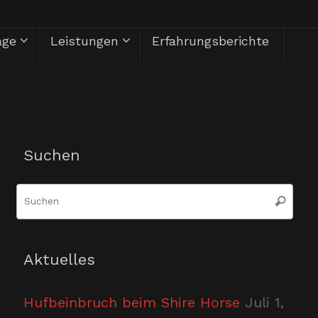
äge
Leistungen
Erfahrungsberichte
Herzlich Willkommen
Suchen
Suc
Suchen
nac
Aktuelles
Hufbeinbruch beim Shire Horse
Juli 1,