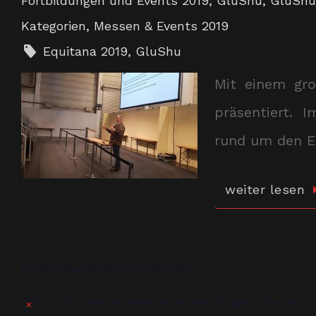
Fortbildungen und Events 2019
,
GluShu
,
GluShu
Kategorien
,
Messen & Events 2019
Equitana 2019
,
GluShu
Mit einem gro
präsentiert. 
rund um den E
weiter lesen
Bevorstehende Veranstaltungen
Es sind keine anstehenden Veranstaltungen vorhanden.
Hinweis