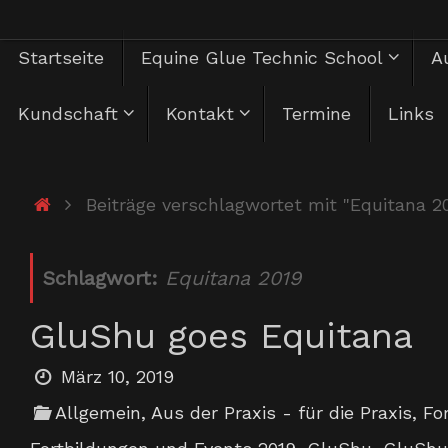
Zum
Zum
Startseite
Equine Glue Technic School
Au
Inhalt
springen
Inhalt
Kundschaft
Kontakt
Termine
Links
springen
Start
Beiträge verschlagwortet mit "Equitana 2
Schlagwort:
Equitana 2019
GluShu goes Equitana
März 10, 2019
Allgemein
,
Aus der Praxis - für die Praxis
,
Fo