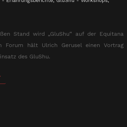
 - Erfahrungsberichte
,
GluShu - Workshops
,
ßen Stand wird „GluShu“ auf der Equitana
Im Forum hält Ulrich Gerusel einen Vortrag
insatz des GluShu.