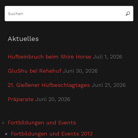
S
Suche
n
Aktuelles
Hufbeinbruch beim Shire Horse
Juli 1, 2026
GluShu bei Rehehuf
Juni 30, 2026
21. Gießener Hufbeschlagtages
Juni 21, 2026
Präparate
Juni 20, 2026
Fortbildungen und Events
Fortbildungen und Events 2013