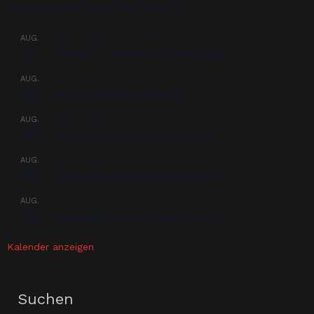
Bevorstehende Veranstaltungen
AUG.
08:00
-
17:00
12
Beschlag – Termine in 76437 Rastatt
AUG.
00:00
15
Treffen Nordpferd Hamburg
AUG.
08:00
-
18:00
17
Praxistage nach Absprache möglich
AUG.
08:00
-
18:00
18
Praxistage nach Absprache möglich
AUG.
08:00
-
18:00
19
Praxistage nach Absprache möglich
Kalender anzeigen
Suchen