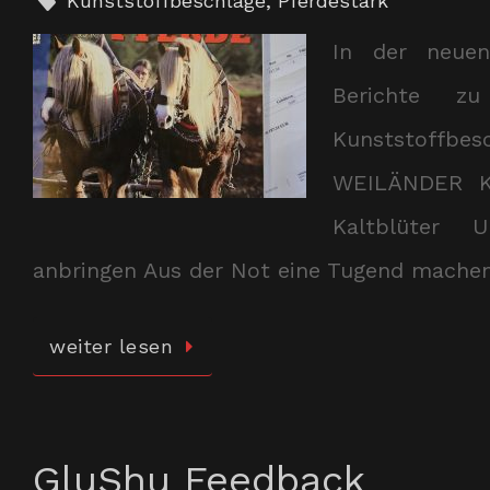
Kunststoffbeschläge
,
Pferdestark
In der neuen
Berichte zu
Kunststoffbes
WEILÄNDER Kl
Kaltblüter 
anbringen Aus der Not eine Tugend mach
weiter lesen
GluShu Feedback