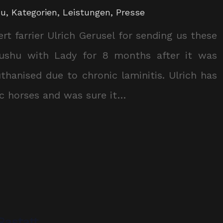
hu
,
Kategorien
,
Leistungen
,
Presse
rt farrier Ulrich Gerusel for sending us these
lushu with Lady for 8 months after it was
hanised due to chronic laminitis. Ulrich has
ic horses and was sure it…
Rastatt