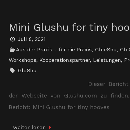
Mini Glushu for tiny ho
Juli 8, 2021
Aus der Praxis - für die Praxis
,
GlueShu
,
Glu
Workshops
,
Kooperationspartner
,
Leistungen
,
Pr
GluShu
Dieser Berich
der Webseite von Glushu.com zu finden.
Bericht: Mini Glushu for tiny hooves
weiter lesen