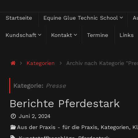
Zum
Zum
Startseite
Equine Glue Technic School
Au
Inhalt
springen
Inhalt
Kundschaft
Kontakt
Termine
Links
springen
Start
Kategorien
Archiv nach Kategorie "Pre
Kategorie:
Presse
Berichte Pferdestark
Juni 2, 2024
Aus der Praxis - für die Praxis
,
Kategorien
,
K