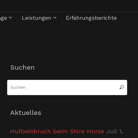
äge
Leistungen
Erfahrungsberichte
Herzlich Willkommen
Suchen
Suc
Suchen
nac
Aktuelles
Hufbeinbruch beim Shire Horse
Juli 1,