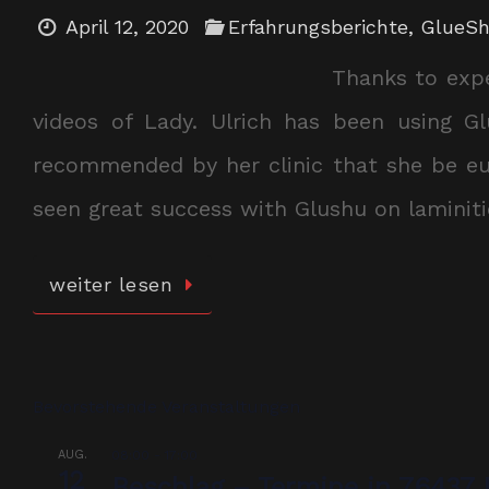
April 12, 2020
Erfahrungsberichte
,
GlueS
Thanks to expe
videos of Lady. Ulrich has been using G
recommended by her clinic that she be eut
seen great success with Glushu on laminit
weiter lesen
Bevorstehende Veranstaltungen
AUG.
08:00
-
17:00
12
Beschlag – Termine in 76437 