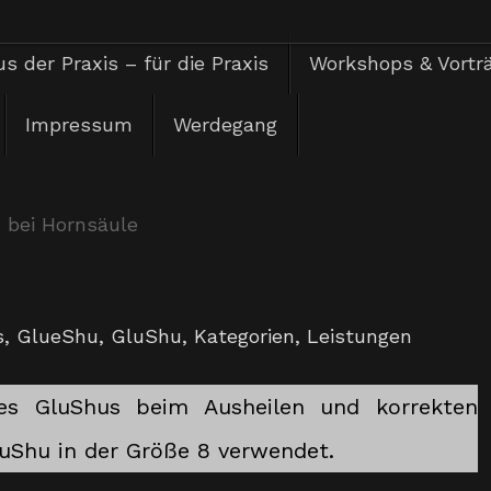
s der Praxis – für die Praxis
Workshops & Vortr
Impressum
Werdegang
 bei Hornsäule
s
,
GlueShu
,
GluShu
,
Kategorien
,
Leistungen
des GluShus beim Ausheilen und korrekten
uShu in der Größe 8 verwendet.