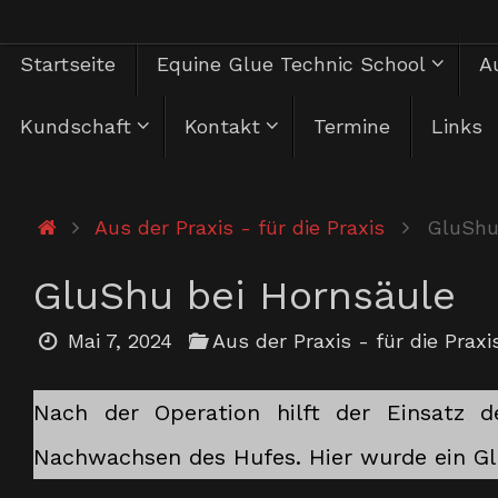
Zum
Zum
Startseite
Equine Glue Technic School
Au
Inhalt
springen
Inhalt
Kundschaft
Kontakt
Termine
Links
springen
Start
Aus der Praxis - für die Praxis
GluShu
GluShu bei Hornsäule
Mai 7, 2024
Aus der Praxis - für die Praxi
Nach der Operation hilft der Einsatz 
Nachwachsen des Hufes. Hier wurde ein Gl