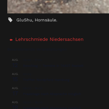
GluShu
,
Hornsäule
.
Lehrschmiede Niedersachsen
Bevorstehende Veranstaltungen
AUG.
08:00
-
17:00
12
Beschlag – Termine in 76437 Rastatt
AUG.
00:00
15
Treffen Nordpferd Hamburg
AUG.
08:00
-
18:00
17
Praxistage nach Absprache möglich
AUG.
08:00
-
18:00
18
Praxistage nach Absprache möglich