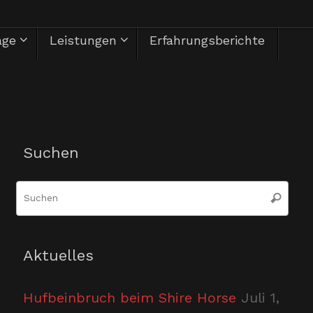
äge
Leistungen
Erfahrungsberichte
Herzlich Willkommen
Suchen
Suc
Suchen
nac
Aktuelles
Hufbeinbruch beim Shire Horse
Juli 1,