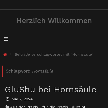
Zum
Inhalt
Herzlich Willkommen
springen
Start
Beiträge verschlagwortet mit "Hornsäule"
Schlagwort:
Hornsäule
GluShu bei Hornsäule
Mai 7, 2024
Aus der Praxis - für die Praxis
,
GlueShu
,