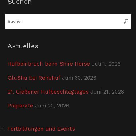
Suchen
S
Suche
n
Aktuelles
Hufbeinbruch beim Shire Horse
Juli 1, 2026
GluShu bei Rehehuf
Juni 30, 2026
21. Gießener Hufbeschlagtages
Juni 21, 2026
Präparate
Juni 20, 2026
Fortbildungen und Events