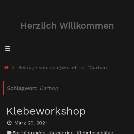
Zum
Inhalt
Herzlich Willkommen
springen
Start
Beiträge verschlagwortet mit "Carbon"
Schlagwort:
Carbon
Klebeworkshop
März 29, 2021
Fortbildungen
,
Kategorien
,
Klebebeschläge
,