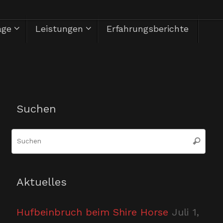
äge
Leistungen
Erfahrungsberichte
Herzlich Willkommen
Suchen
Suc
Suchen
nac
Aktuelles
Hufbeinbruch beim Shire Horse
Juli 1,