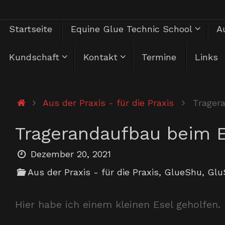
Zum
Zum
Startseite
Equine Glue Technic School
Au
Inhalt
springen
Inhalt
Kundschaft
Kontakt
Termine
Links
springen
Start
Aus der Praxis - für die Praxis
Trager
Tragerandaufbau beim E
Dezember 20, 2021
Aus der Praxis - für die Praxis
,
GlueShu
,
Glu
Hier habe ich einem kleinen Esel geholfen.