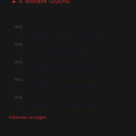
6 Monate GluShu
Bevorstehende Veranstaltungen
AUG.
08:00
-
17:00
12
Beschlag – Termine in 76437 Rastatt
AUG.
00:00
15
Treffen Nordpferd Hamburg
AUG.
08:00
-
18:00
17
Praxistage nach Absprache möglich
AUG.
08:00
-
18:00
18
Praxistage nach Absprache möglich
AUG.
08:00
-
18:00
19
Praxistage nach Absprache möglich
Kalender anzeigen