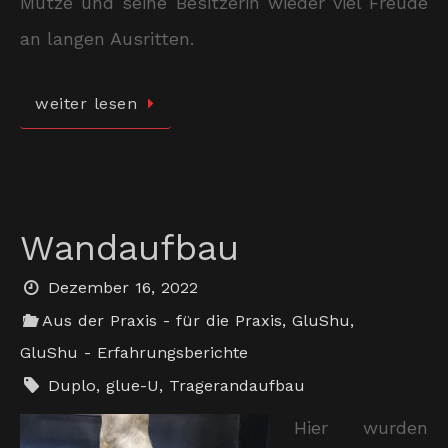
Mütze und seine Besitzerin wieder viel Freude
an langen Ausritten.
weiter lesen
Wandaufbau
Dezember 16, 2022
Aus der Praxis - für die Praxis
,
GluShu
,
GluShu - Erfahrungsberichte
Duplo
,
glue-U
,
Tragerandaufbau
Hier wurden