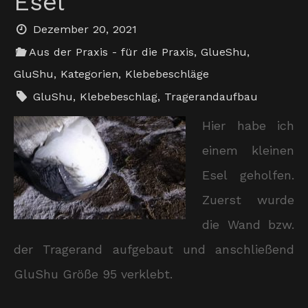
Esel
Dezember 20, 2021
Aus der Praxis - für die Praxis
,
GlueShu
,
GluShu
,
Kategorien
,
Klebebeschläge
GluShu
,
Klebebeschlag
,
Tragerandaufbau
Hier habe ich
einem kleinen
Esel geholfen.
Zuerst wurde
die Wand bzw.
der Tragerand aufgebaut und anschließend
GluShu Größe 95 verklebt.