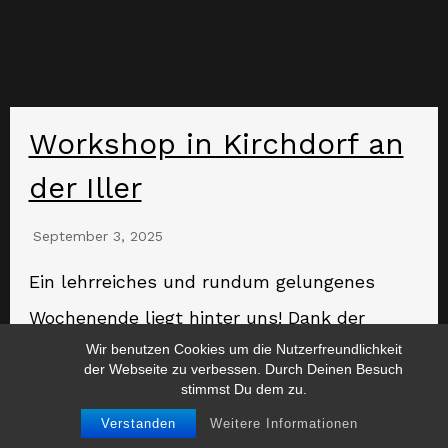
Workshop in Kirchdorf an
der Iller
September 3, 2025
Ein lehrreiches und rundum gelungenes
Wochenende liegt hinter uns! Dank der
Wir benutzen Cookies um die Nutzerfreundlichkeit
wunderbaren Verpflegung von Barbara…
der Webseite zu verbessen. Durch Deinen Besuch
stimmst Du dem zu.
Weiterlesen
Verstanden
Weitere Informationen