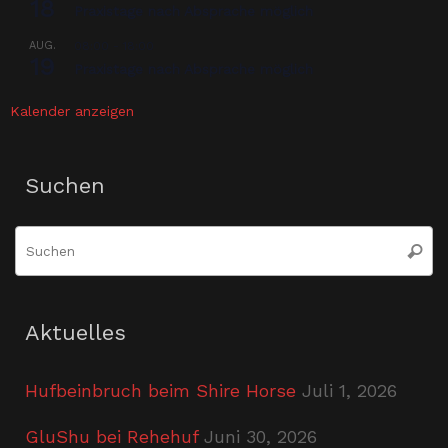
18
Praxistage nach Absprache möglich
AUG.
08:00
-
18:00
19
Praxistage nach Absprache möglich
Kalender anzeigen
Suchen
S
Suche
n
Aktuelles
Hufbeinbruch beim Shire Horse
Juli 1, 2026
GluShu bei Rehehuf
Juni 30, 2026