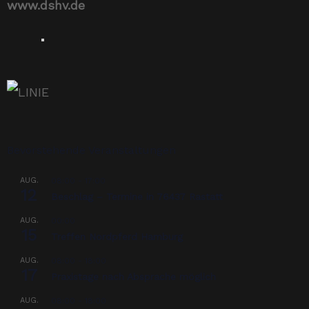
www.dshv.de
Bevorstehende Veranstaltungen
AUG.
08:00
-
17:00
12
Beschlag – Termine in 76437 Rastatt
AUG.
00:00
15
Treffen Nordpferd Hamburg
AUG.
08:00
-
18:00
17
Praxistage nach Absprache möglich
AUG.
08:00
-
18:00