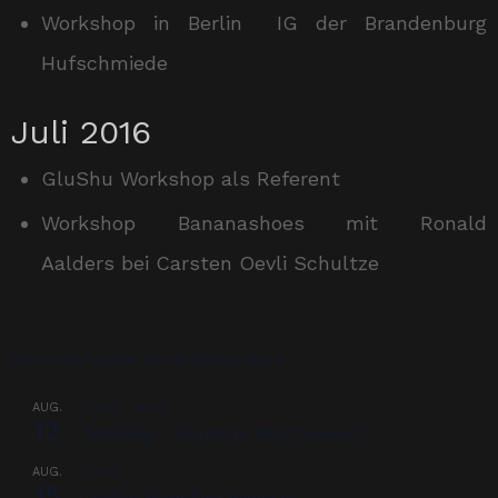
Workshop in Berlin IG der Brandenburg
Hufschmiede
Juli 2016
GluShu Workshop als Referent
Workshop Bananashoes mit Ronald
Aalders bei Carsten Oevli Schultze
Bevorstehende Veranstaltungen
AUG.
08:00
-
17:00
12
Beschlag – Termine in 76437 Rastatt
AUG.
00:00
15