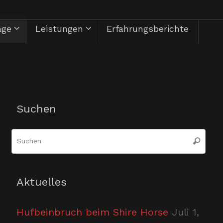
äge
Leistungen
Erfahrungsberichte
Herzlich Willkommen
Suchen
Suc
Suchen
nac
Aktuelles
Hufbeinbruch beim Shire Horse
Juli 1,