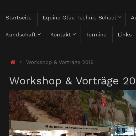
Zum
Zum
Startseite
Equine Glue Technic School
Au
Inhalt
springen
Inhalt
Kundschaft
Kontakt
Termine
Links
springen
Start
Workshop & Vorträge 2016
Workshop & Vorträge 20