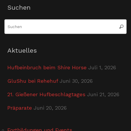
Suchen
S
Suche
n
Aktuelles
Hufbeinbruch beim Shire Horse
Juli 1, 2026
GluShu bei Rehehuf
Juni 30, 2026
21. Gießener Hufbeschlagtages
Juni 21, 2026
Präparate
Juni 20, 2026
Fortbildungen und Events