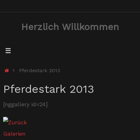
Zum
Inhalt
Herzlich Willkommen
springen
Start
Pferdestark 2013
Pferdestark 2013
[nggallery id=24]