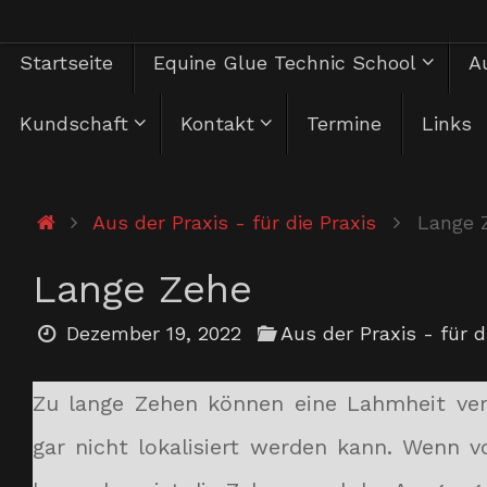
Zum
Zum
Startseite
Equine Glue Technic School
Au
Inhalt
springen
Inhalt
Kundschaft
Kontakt
Termine
Links
springen
Start
Aus der Praxis - für die Praxis
Lange 
Lange Zehe
Dezember 19, 2022
Aus der Praxis - für d
Zu lange Zehen können eine Lahmheit ver
gar nicht lokalisiert werden kann. Wenn v