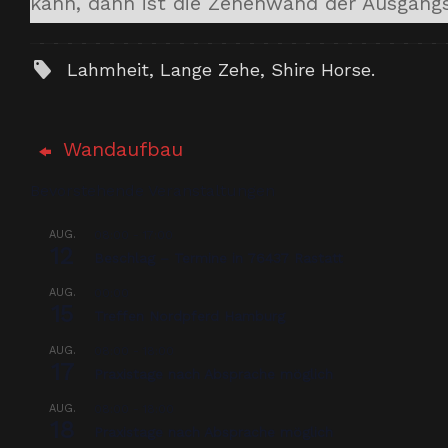
kann, dann ist die Zehenwand der Ausgang
Lahmheit
,
Lange Zehe
,
Shire Horse
.
Wandaufbau
Bevorstehende Veranstaltungen
AUG.
08:00
-
17:00
12
Beschlag – Termine in 76437 Rastatt
AUG.
00:00
15
Treffen Nordpferd Hamburg
AUG.
08:00
-
18:00
17
Praxistage nach Absprache möglich
AUG.
08:00
-
18:00
18
Praxistage nach Absprache möglich