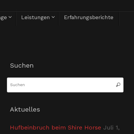
äge
Leistungen
Erfahrungsberichte
Herzlich Willkommen
Suchen
Suc
Suchen
nac
Aktuelles
Hufbeinbruch beim Shire Horse
Juli 1,