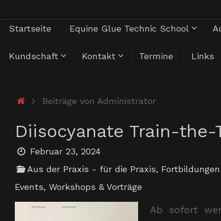
Zum
Zum
Startseite
Equine Glue Technic School
Au
Inhalt
springen
Inhalt
Kundschaft
Kontakt
Termine
Links
springen
Start
Beiträge von Administrator
Diisocyanate Train-the-
Februar 23, 2024
Aus der Praxis - für die Praxis
,
Fortbildungen
Events
,
Workshops & Vorträge
Ab sofort wer