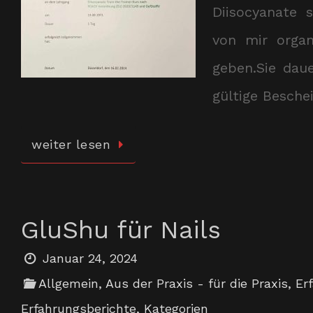
Diisocyanate 
von mir organ
geben.Sie dau
gültige Besche
weiter lesen
GluShu für Nails
Januar 24, 2024
Allgemein
,
Aus der Praxis - für die Praxis
,
Er
Erfahrungsberichte
,
Kategorien