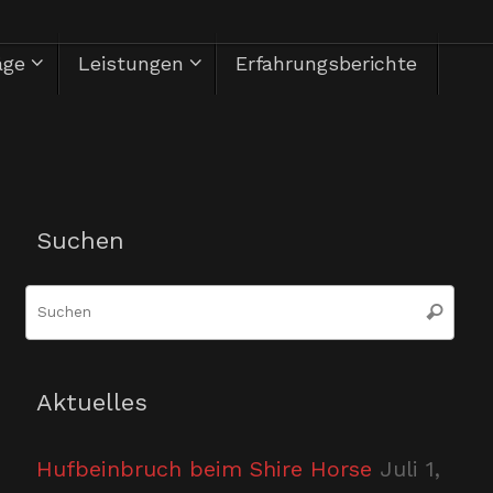
äge
Leistungen
Erfahrungsberichte
Herzlich Willkommen
Suchen
Suc
Suchen
nac
Aktuelles
Hufbeinbruch beim Shire Horse
Juli 1,