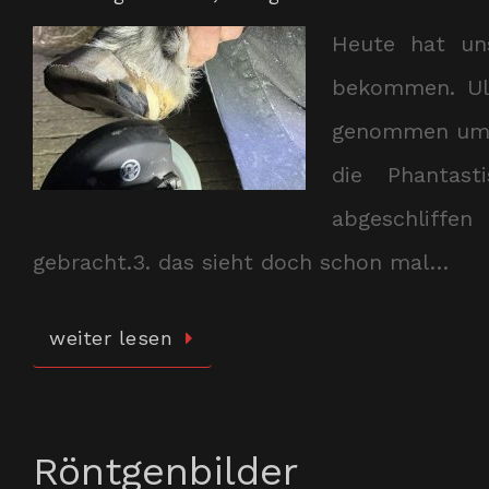
Heute hat un
bekommen. Ul
genommen um u
die Phantast
abgeschliffe
gebracht.3. das sieht doch schon mal…
weiter lesen
Röntgenbilder