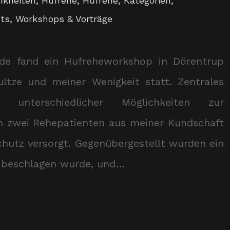
nkheiten
,
Hufrehe
,
Hufrehe
,
Kategorien
,
ts
,
Workshops & Vorträge
e fand ein Hufreheworkshop in Dörentrup
ltze und meiner Wenigkeit statt. Zentrales
unterschiedlicher Möglichkeiten zur
n zwei Rehepatienten aus meiner Kundschaft
hutz versorgt. Gegenübergestellt wurden ein
d beschlagen wurde, und…