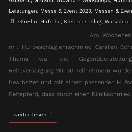
GlueShu
,
GluShu
,
GluShu - Workshops
,
Hufkra
Leistungen
,
Messe & Event 2023
,
Messen & Even
GluShu
,
Hufrehe
,
Klebebeschlag
,
Workshop
Am Wochenend
mit Hufbeschlaglehrschmied Carsten Schu
Thema war die Gegenüberstellung 
Reheversorgung.Mir 30 Teilnehmern wurde
bearbeitet und mit einem passenden Hufsc
Rehepferd, dass durch einen Klinikschmie
weiter lesen