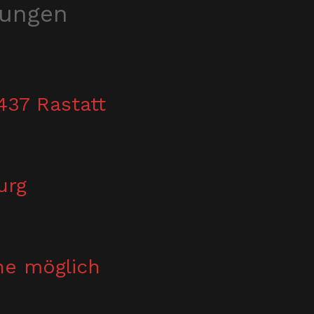
tungen
437 Rastatt
urg
he möglich