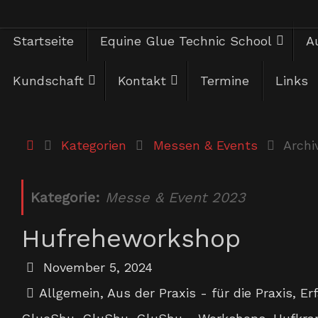
Zum
Zum
Startseite
Equine Glue Technic School
Au
Inhalt
springen
Inhalt
Kundschaft
Kontakt
Termine
Links
springen
Start
Kategorien
Messen & Events
Archi
Kategorie:
Messe & Event 2023
Hufreheworkshop
November 5, 2024
Allgemein
,
Aus der Praxis - für die Praxis
,
Er