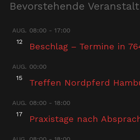
Bevorstehende Veranstal
AUG.
08:00
-
17:00
12
Beschlag – Termine in 76
AUG.
00:00
15
Treffen Nordpferd Hamb
AUG.
08:00
-
18:00
17
Praxistage nach Absprac
AUG.
08:00
-
18:00