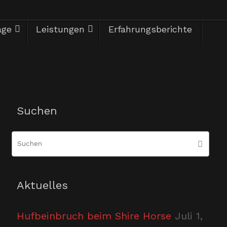
äge
Leistungen
Erfahrungsberichte
Herzlich Willkommen
Suchen
Suc
Suchen
nac
Aktuelles
Hufbeinbruch beim Shire Horse
Juli 1,