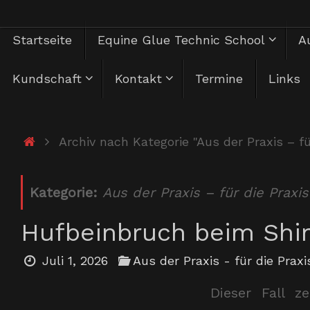
Zum
Zum
Startseite
Equine Glue Technic School
Au
Inhalt
springen
Inhalt
Kundschaft
Kontakt
Termine
Links
springen
Start
Archiv nach Kategorie "Aus der Praxis – fü
Kategorie:
Aus der Praxis – für die Praxis
Hufbeinbruch beim Shi
Juli 1, 2026
Aus der Praxis - für die Praxi
Dieser Fall z