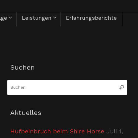
äge
Leistungen
Erfahrungsberichte
Herzlich Willkommen
Suchen
Suc
Suchen
nac
Aktuelles
Hufbeinbruch beim Shire Horse
Juli 1,