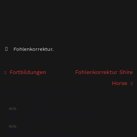
Fohlenkorrektur
.
Fortbildungen
Fohlenkorrektur Shire
Horse
Bevorstehende Veranstaltungen
AUG.
08:00
-
17:00
12
Beschlag – Termine in 76437 Rastatt
AUG.
00:00
15
Treffen Nordpferd Hamburg