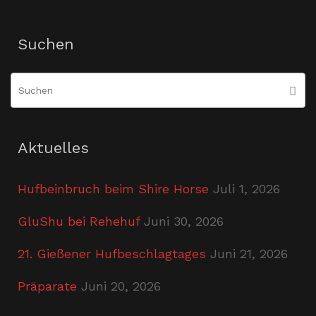
Suchen
S
Suche
n
Aktuelles
Hufbeinbruch beim Shire Horse
Juli 1, 2026
GluShu bei Rehehuf
Juni 30, 2026
21. Gießener Hufbeschlagtages
Juni 21, 2026
Präparate
Juni 20, 2026