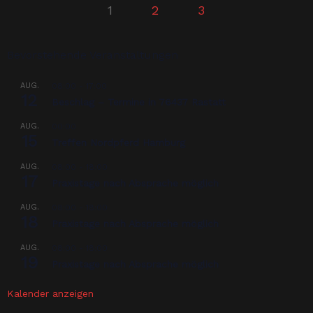
1
2
3
Bevorstehende Veranstaltungen
AUG.
08:00
-
17:00
12
Beschlag – Termine in 76437 Rastatt
AUG.
00:00
15
Treffen Nordpferd Hamburg
AUG.
08:00
-
18:00
17
Praxistage nach Absprache möglich
AUG.
08:00
-
18:00
18
Praxistage nach Absprache möglich
AUG.
08:00
-
18:00
19
Praxistage nach Absprache möglich
Kalender anzeigen