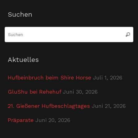
Suchen
S
Suche
n
Aktuelles
Hufbeinbruch beim Shire Horse
Juli 1, 2026
GluShu bei Rehehuf
Juni 30, 2026
21. Gießener Hufbeschlagtages
Juni 21, 2026
Präparate
Juni 20, 2026