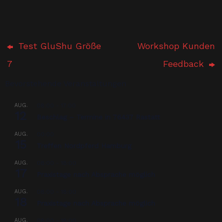
Test GluShu Größe
Workshop Kunden
7
Feedback
Bevorstehende Veranstaltungen
AUG.
08:00
-
17:00
12
Beschlag – Termine in 76437 Rastatt
AUG.
00:00
15
Treffen Nordpferd Hamburg
AUG.
08:00
-
18:00
17
Praxistage nach Absprache möglich
AUG.
08:00
-
18:00
18
Praxistage nach Absprache möglich
AUG.
08:00
-
18:00