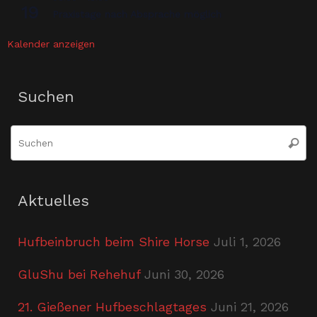
19
Praxistage nach Absprache möglich
Kalender anzeigen
Suchen
S
Suche
n
Aktuelles
Hufbeinbruch beim Shire Horse
Juli 1, 2026
GluShu bei Rehehuf
Juni 30, 2026
21. Gießener Hufbeschlagtages
Juni 21, 2026