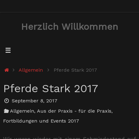
Zum
Inhalt
Herzlich Willkommen
springen
Start
Allgemein
Pferde Stark 2017
Pferde Stark 2017
September 8, 2017
Allgemein
,
Aus der Praxis - für die Praxis
,
Fortbildungen und Events 2017
Wir waren wieder mit einem Schmiedestand auf