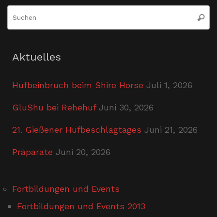
S
Suche
n
Aktuelles
Hufbeinbruch beim Shire Horse
Juli 1, 2026
GluShu bei Rehehuf
Juni 30, 2026
21. Gießener Hufbeschlagtages
Juni 21, 2026
Präparate
Juni 20, 2026
Fortbildungen und Events
Fortbildungen und Events 2013