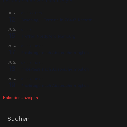
Bevorstehende Veranstaltungen
AUG.
08:00
-
17:00
12
Beschlag – Termine in 76437 Rastatt
AUG.
00:00
15
Treffen Nordpferd Hamburg
AUG.
08:00
-
18:00
17
Praxistage nach Absprache möglich
AUG.
08:00
-
18:00
18
Praxistage nach Absprache möglich
AUG.
08:00
-
18:00
19
Praxistage nach Absprache möglich
Kalender anzeigen
Suchen