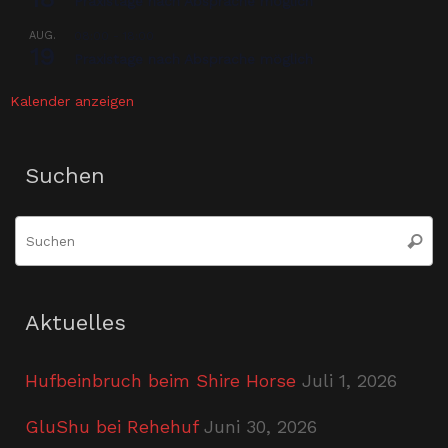
Praxistage nach Absprache möglich
AUG.
08:00
-
18:00
19
Praxistage nach Absprache möglich
Kalender anzeigen
Suchen
S
Suche
n
Aktuelles
Hufbeinbruch beim Shire Horse
Juli 1, 2026
GluShu bei Rehehuf
Juni 30, 2026