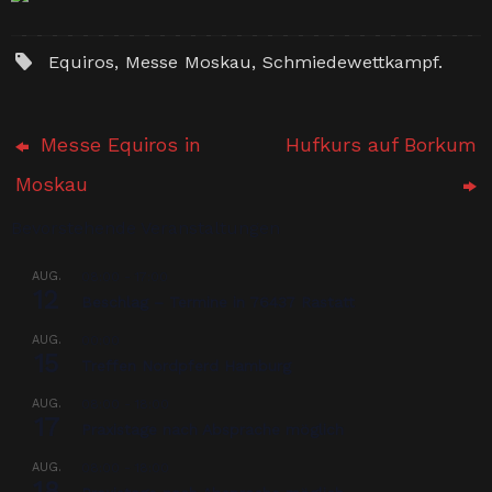
Equiros
,
Messe Moskau
,
Schmiedewettkampf
.
Messe Equiros in
Hufkurs auf Borkum
Moskau
Bevorstehende Veranstaltungen
AUG.
08:00
-
17:00
12
Beschlag – Termine in 76437 Rastatt
AUG.
00:00
15
Treffen Nordpferd Hamburg
AUG.
08:00
-
18:00
17
Praxistage nach Absprache möglich
AUG.
08:00
-
18:00
18