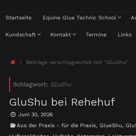
Zum
Zum
Startseite
Equine Glue Technic School
Au
Inhalt
springen
Inhalt
Kundschaft
Kontakt
Termine
Links
springen
Start
Beiträge verschlagwortet mit "GluShu"
Schlagwort:
GluShu
GluShu bei Rehehuf
Juni 30, 2026
Aus der Praxis - für die Praxis
,
GlueShu
,
Glu