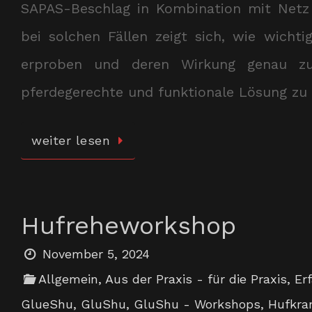
SAPAS-Beschlag in Kombination mit Netz 
bei solchen Fällen zeigt sich, wie wichti
erproben und deren Wirkung genau zu a
pferdegerechte und funktionale Lösung zu 
weiter lesen
Hufreheworkshop
November 5, 2024
Allgemein
,
Aus der Praxis - für die Praxis
,
Er
GlueShu
,
GluShu
,
GluShu - Workshops
,
Hufkra