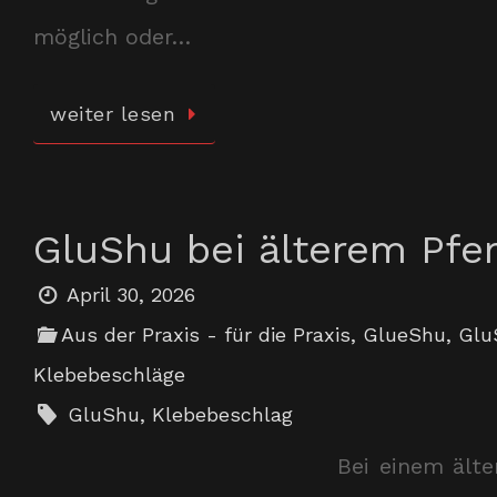
möglich oder…
weiter lesen
GluShu bei älterem Pfe
April 30, 2026
Aus der Praxis - für die Praxis
,
GlueShu
,
Glu
Klebebeschläge
GluShu
,
Klebebeschlag
Bei einem älte