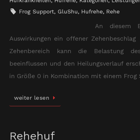
Hufkrankheiten
,
Hufrehe
,
Kategorien
,
Leistunge
Frog Support
,
GluShu
,
Hufrehe
,
Rehe
An diesem Be
Auswirkungen ein offener Zehenbeschlag 
Zehenbereich kann die Belastung des
beeinflussen und den Heilungsverlauf ers
in Größe 0 in Kombination mit einem Frog 
weiter lesen
Rehehuf