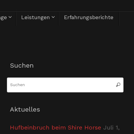
äge
Leistungen
Erfahrungsberichte
Herzlich Willkommen
Suchen
Suc
Suchen
nac
Aktuelles
Hufbeinbruch beim Shire Horse
Juli 1,