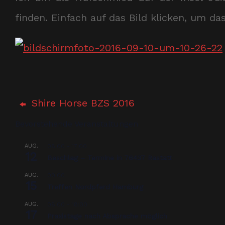
finden. Einfach auf das Bild klicken, um da
Shire Horse BZS 2016
Bevorstehende Veranstaltungen
AUG.
08:00
-
17:00
12
Beschlag – Termine in 76437 Rastatt
AUG.
00:00
15
Treffen Nordpferd Hamburg
AUG.
08:00
-
18:00
17
Praxistage nach Absprache möglich