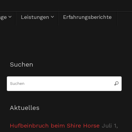
äge
Leistungen
Erfahrungsberichte
Herzlich Willkommen
Suchen
Suc
Suchen
nac
Aktuelles
Hufbeinbruch beim Shire Horse
Juli 1,