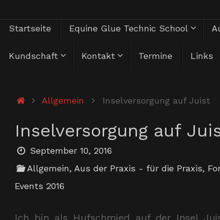
Zum
Zum
Startseite
Equine Glue Technic School
Au
Inhalt
springen
Inhalt
Kundschaft
Kontakt
Termine
Links
springen
Start
Allgemein
Inselversorgung auf Juist
Inselversorgung auf Jui
September 10, 2016
Allgemein
,
Aus der Praxis - für die Praxis
,
Fo
Events 2016
Ich bin als Hufschmied auf der Insel Jui