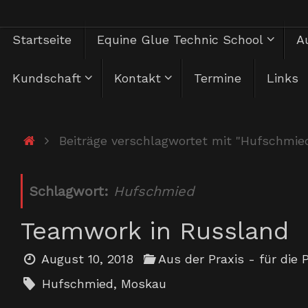
Zum
Zum
Startseite
Equine Glue Technic School
Au
Inhalt
springen
Inhalt
Kundschaft
Kontakt
Termine
Links
springen
Start
Beiträge verschlagwortet mit "Hufschmie
Schlagwort:
Hufschmied
Teamwork in Russland
August 10, 2018
Aus der Praxis - für die 
Hufschmied
,
Moskau