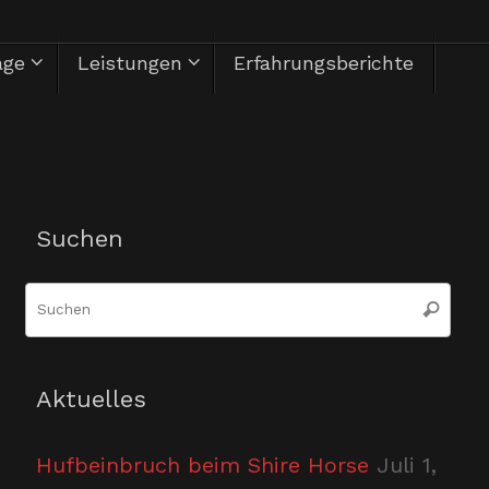
äge
Leistungen
Erfahrungsberichte
Herzlich Willkommen
Suchen
Suc
Suchen
nac
Aktuelles
Hufbeinbruch beim Shire Horse
Juli 1,