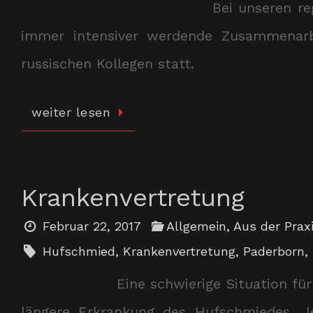
Bei unseren r
immer intensiver werdende Zusammenarb
russischen Kollegen statt.
weiter lesen
Krankenvertretung
Februar 22, 2017
Allgemein
,
Aus der Praxi
Hufschmied
,
Krankenvertretung
,
Paderborn
,
Eine schwierige Situation fü
längere Erkrankung des Hufschmiedes. J