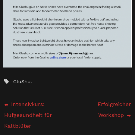
GluShu
.
Intensivkurs:
Erfolgreicher
Hufgesundheit für
Workshop
Kaltblüter