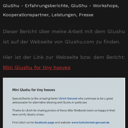
GluShu - Erfahrungsberichte
,
GluShu - Workshops
,
Kooperationspartner
,
Leistungen
,
Presse
Dieser Bericht über meine Arbeit mit dem Glushu
ist auf der Webseite von Glushu.com zu finden.
Hier ist der Link zur Webseite bzw. dem Bericht:
Mini Glushu for tiny hooves