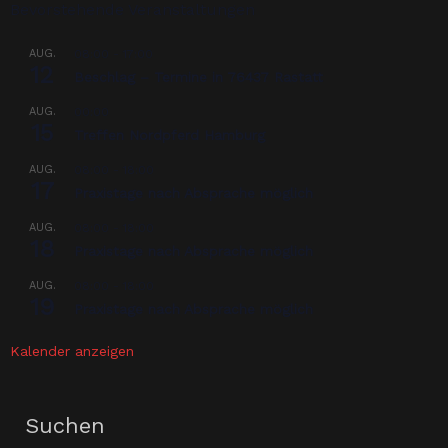
Bevorstehende Veranstaltungen
AUG.
08:00
-
17:00
12
Beschlag – Termine in 76437 Rastatt
AUG.
00:00
15
Treffen Nordpferd Hamburg
AUG.
08:00
-
18:00
17
Praxistage nach Absprache möglich
AUG.
08:00
-
18:00
18
Praxistage nach Absprache möglich
AUG.
08:00
-
18:00
19
Praxistage nach Absprache möglich
Kalender anzeigen
Suchen