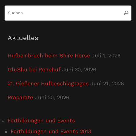
S
Suche
n
Aktuelles
Hufbeinbruch beim Shire Horse
Juli 1, 2026
GluShu bei Rehehuf
Juni 30, 2026
21. Gießener Hufbeschlagtages
Juni 21, 2026
Präparate
Juni 20, 2026
Fortbildungen und Events
Fortbildungen und Events 2013